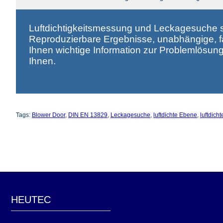
Luftdichtigkeitsmessung und Leckagesuche 
Reproduzierbare Ergebnisse, unabhängige, fa
Ihnen wichtige Information zur Problemlösung
Ihnen.
Tags:
Blower Door
,
DIN EN 13829
,
Leckagesuche
,
luftdichte Ebene
,
luftdich
HEUTEC