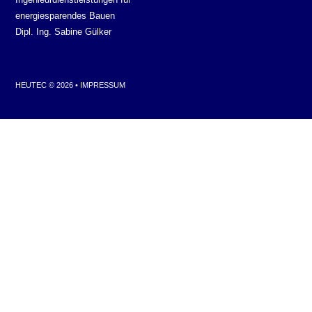
energiesparendes Bauen
Dipl. Ing. Sabine Gülker
HEUTEC © 2026 •
IMPRESSUM