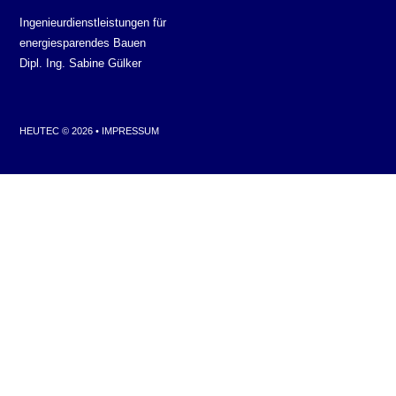
Ingenieurdienstleistungen für
energiesparendes Bauen
Dipl. Ing. Sabine Gülker
HEUTEC © 2026 •
IMPRESSUM