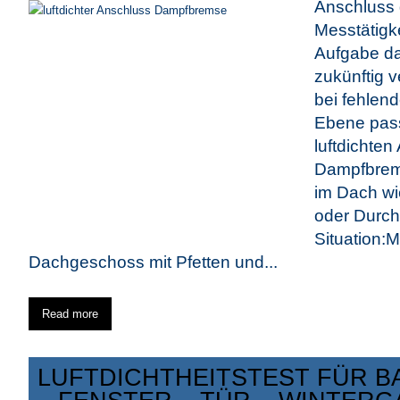
Anschluss g
Messtätigke
Aufgabe da
zukünftig 
bei fehlend
Ebene pass
luftdichten
Dampfbrems
im Dach wi
oder Durch
Situation:
Dachgeschoss mit Pfetten und...
Read more
LUFTDICHTHEITSTEST FÜR B